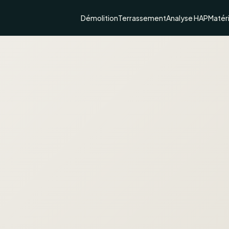
Démolition
Terrassement
Analyse HAP
Matér