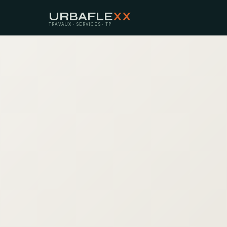
URBAFLE
XX
TRAVAUX · SERVICES · TP