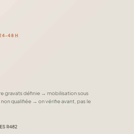
 24-48 H
re gravats définie → mobilisation sous
n qualifiée → on vérifie avant, pas le
CES R482