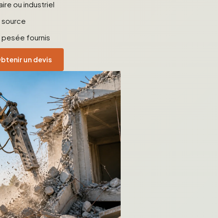
ire ou industriel
a source
 pesée fournis
btenir un devis