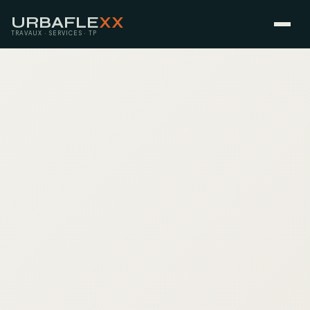
URBAFLE
XX
TRAVAUX · SERVICES · TP