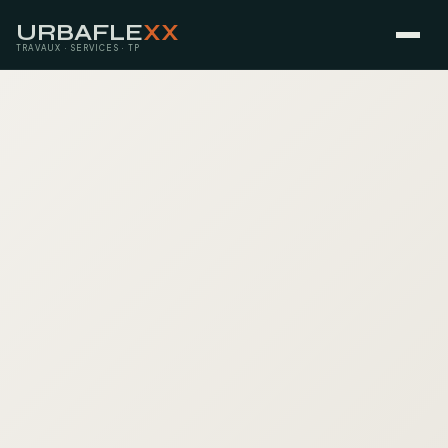
URBAFLE
XX
TRAVAUX · SERVICES · TP