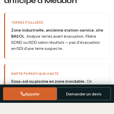
anticipe à Meudon
TERRES POLLUÉES
Zone industrielle, ancienne station-service, site
BASOL.
Analyse terres avant évacuation. Filière
ISDND ou ISDD selon résultats — pas d'évacuation
en ISDI d'une terre suspecte.
NAPPE PHRÉATIQUE HAUTE
Sous-sol ou piscine en zone inondable.
On
vérifie la cote NGF avant de creuser. Pompage ou
batardeau si nécessaire — calé avant mobilisation,
Appeler
Demander un devis
pas en urgence sur chantier.